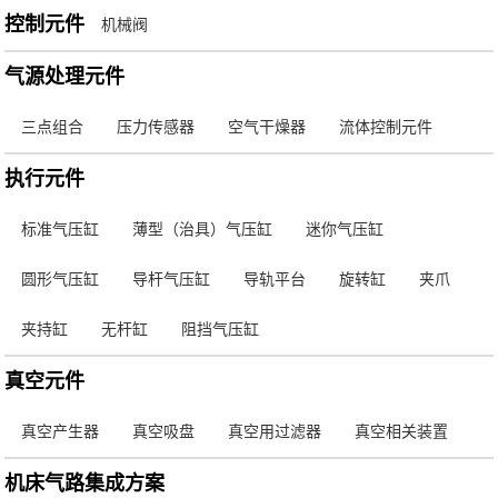
控制元件
机械阀
气源处理元件
三点组合
压力传感器
空气干燥器
流体控制元件
执行元件
标准气压缸
薄型（治具）气压缸
迷你气压缸
圆形气压缸
导杆气压缸
导轨平台
旋转缸
夹爪
夹持缸
无杆缸
阻挡气压缸
真空元件
真空产生器
真空吸盘
真空用过滤器
真空相关装置
机床气路集成方案