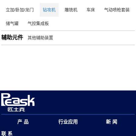
立加/卧加/龙门
钻攻机
雕铣机
车床
气动喷枪套装
储气罐
气控集成板
辅助元件
其他辅助装置
产品
行业应用
新闻
联系