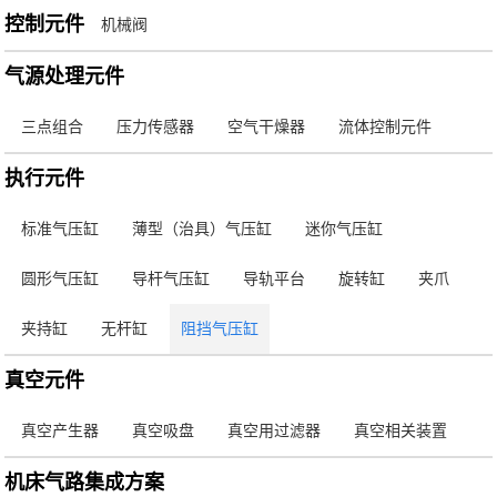
控制元件
机械阀
气源处理元件
三点组合
压力传感器
空气干燥器
流体控制元件
执行元件
标准气压缸
薄型（治具）气压缸
迷你气压缸
圆形气压缸
导杆气压缸
导轨平台
旋转缸
夹爪
夹持缸
无杆缸
阻挡气压缸
真空元件
真空产生器
真空吸盘
真空用过滤器
真空相关装置
机床气路集成方案