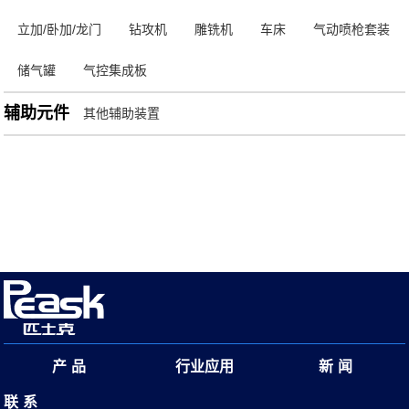
立加/卧加/龙门
钻攻机
雕铣机
车床
气动喷枪套装
储气罐
气控集成板
辅助元件
其他辅助装置
产品
行业应用
新闻
联系